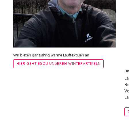
Wir bieten ganzjährig warme Lauftextilien an
HIER GEHT ES ZU UNSEREN WINTERARTIKELN
Un
La
Re
Ve
La