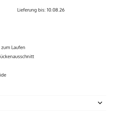
Lieferung bis: 10.08.26
t zum Laufen
Rückenausschnitt
ide
einem Familienbetrieb in Portugal
83% Recyl. Polyamid, 17% Elasthan