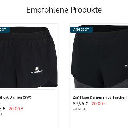
Empfohlene Produkte
Pflegempfehlung
2in1
BOT
ANGEBOT
t
Hose
en
Damen
mit
2
Taschen
 Short Damen (SW)
2in1 Hose Damen mit 2 Taschen
n
89,95 €
20,00 €
5 €
20,00 €
inkl. MwSt.
St.