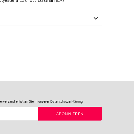
lyester (PES), 10% Elasthan (EA)
einem Familienbetrieb in Portugal
30 Grad Feinwäsche
75% Polyamid (PA), 15% Polyester
(PES), 10% Elasthan (EA)
erversand erhalten Sie in unserer
Datenschutzerklärung
.
ABONNIEREN