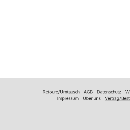
Retoure/Umtausch
AGB
Datenschutz
Wi
Impressum
Über uns
Vertrag/Best