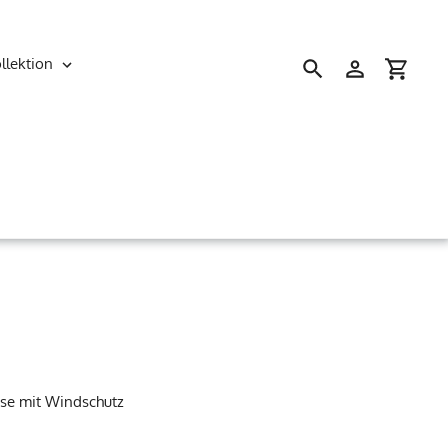
llektion
Suchen
Einloggen
Einkau
ose mit Windschutz