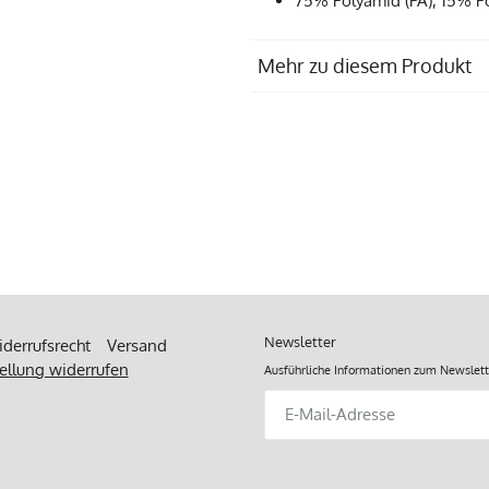
75% Polyamid (PA), 15% Po
Mehr zu diesem Produkt
Produziert in
Pflegempfehlung
Materialzusammensetzung
Newsletter
derrufsrecht
Versand
ellung widerrufen
Ausführliche Informationen zum Newslett
Abonnieren
Sie
unsere
Mailingliste