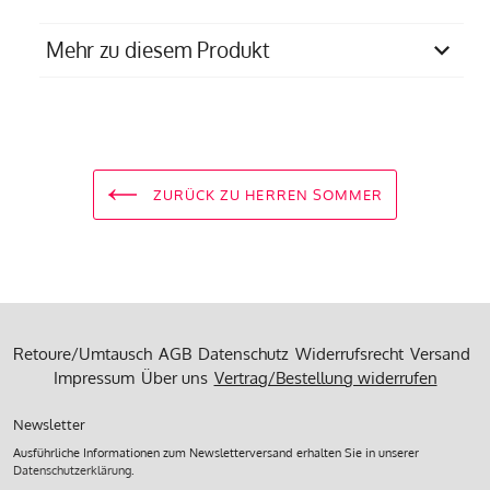
Mehr zu diesem Produkt
Materialzusammensetzung
83% Recyl. Polyamid,
17% Elasthan
Produziert in
Slowakei
ZURÜCK ZU HERREN SOMMER
Retoure/Umtausch
AGB
Datenschutz
Widerrufsrecht
Versand
Impressum
Über uns
Vertrag/Bestellung widerrufen
Newsletter
Ausführliche Informationen zum Newsletterversand erhalten Sie in unserer
Datenschutzerklärung
.