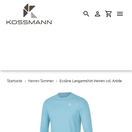
Einloggen
Einkaufswa
Suchen
Direkt
Startseite
›
Herren Sommer
›
Ecoline Langarmshirt Herren col. Artide
zum
Inhalt