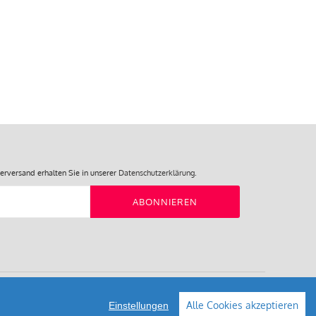
einem Familienbetrieb in Portugal
erversand erhalten Sie in unserer
Datenschutzerklärung
.
ABONNIEREN
Alle Cookies akzeptieren
Einstellungen
Shop erstellt mit VersaCommerce.