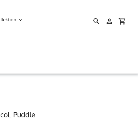
llektion
Suchen
Einloggen
Einkau
 col. Puddle