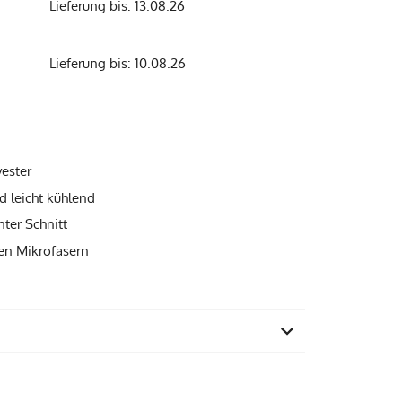
Lieferung bis: 13.08.26
Lieferung bis: 10.08.26
yester
nd leicht kühlend
nter Schnitt
nen Mikrofasern
83% Recyl. Polyamid, 17% Elasthan