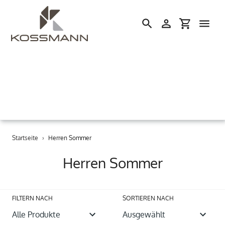
Einloggen
Einkaufswa
Suchen
Direkt
Startseite
›
Herren Sommer
zum
Inhalt
S
Herren Sommer
a
m
FILTERN NACH
SORTIEREN NACH
m