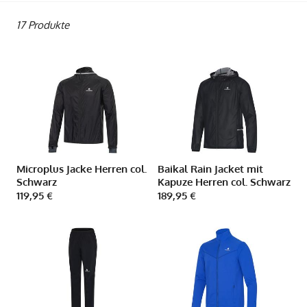
l
u
17 Produkte
n
g
:
Microplus Jacke Herren col.
Baikal Rain Jacket mit
Schwarz
Kapuze Herren col. Schwarz
119,95 €
189,95 €