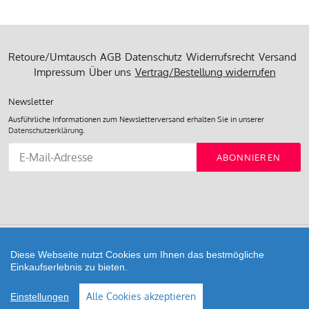
LYCRA-Elasthan (EA)
Innen 74% Polyamid (PA),
26% LYCRA-Elasthan (EA)
Retoure/Umtausch
AGB
Datenschutz
Widerrufsrecht
Versand
Impressum
Über uns
Vertrag/Bestellung widerrufen
Newsletter
Ausführliche Informationen zum Newsletterversand erhalten Sie in unserer
Datenschutzerklärung
.
Abonnieren
ABONNIEREN
Sie
unsere
Mailingliste
Diese Webseite nutzt Cookies um Ihnen das bestmögliche
Zahlungsarten
Einkaufserlebnis zu bieten.
Shop erstellt mit VersaCommerce.
Alle Cookies akzeptieren
Einstellungen