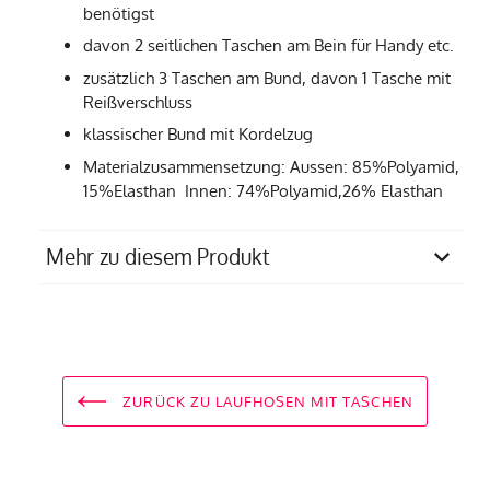
benötigst
davon 2 seitlichen Taschen am Bein für Handy etc.
zusätzlich 3 Taschen am Bund, davon 1 Tasche mit
Reißverschluss
klassischer Bund mit Kordelzug
Materialzusammensetzung: Aussen: 85%Polyamid,
15%Elasthan Innen: 74%Polyamid,26% Elasthan
Mehr zu diesem Produkt
Produziert in
einem Familienbetrieb in
Portugal
Pflegempfehlung
30 Grad Feinwäsche
ZURÜCK ZU LAUFHOSEN MIT TASCHEN
Stoffzusammensetzung
Aussen: 85% Micro-
Polyamid (PA), 15%