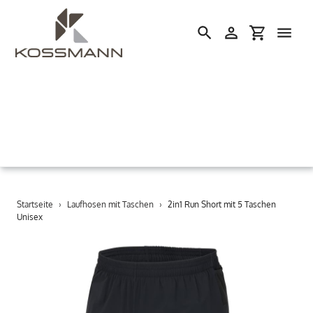
Einloggen
Einkaufswa
Suchen
Direkt
Startseite
›
Laufhosen mit Taschen
›
2in1 Run Short mit 5 Taschen
zum
Unisex
Inhalt