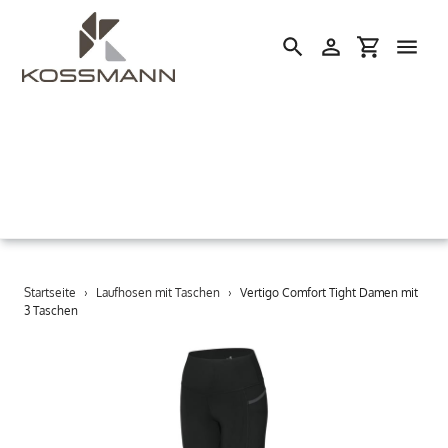
Einloggen
Einkaufswa
Suchen
Direkt
Startseite
›
Laufhosen mit Taschen
›
Vertigo Comfort Tight Damen mit
zum
3 Taschen
Inhalt