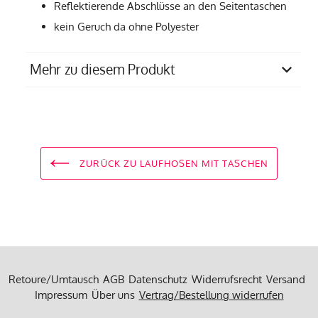
Reflektierende Abschlüsse an den Seitentaschen
kein Geruch da ohne Polyester
Mehr zu diesem Produkt
Materialzusammensetzung
74% Polyamid, 26%
Elasthan
Produziert in
einem Familienbetrieb in
ZURÜCK ZU LAUFHOSEN MIT TASCHEN
Portugal
Pflegempfehlung
30 Grad Feinwäsche
Retoure/Umtausch
AGB
Datenschutz
Widerrufsrecht
Versand
Impressum
Über uns
Vertrag/Bestellung widerrufen