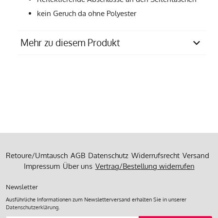
kein Geruch da ohne Polyester
Mehr zu diesem Produkt
Materialzusammensetzung
74% Polyamid, 26%
Elasthan
Pflegempfehlung
30 Grad Feinwäsche
Produziert in
einem Familienbetrieb in
Portugal
Retoure/Umtausch
AGB
Datenschutz
Widerrufsrecht
Versand
Impressum
Über uns
Vertrag/Bestellung widerrufen
Newsletter
Ausführliche Informationen zum Newsletterversand erhalten Sie in unserer
Datenschutzerklärung
.