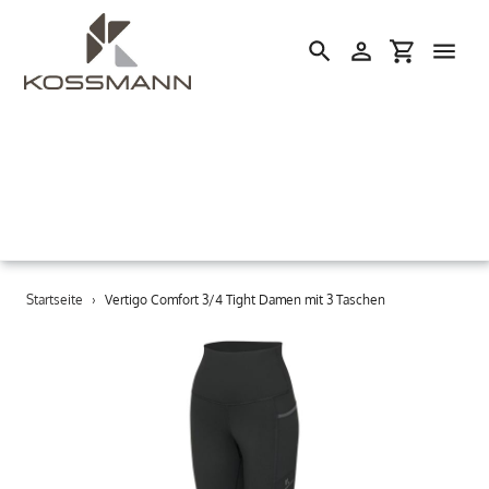
Einloggen
Einkaufswa
Suchen
Direkt
Startseite
›
Vertigo Comfort 3/4 Tight Damen mit 3 Taschen
zum
Inhalt