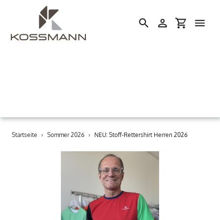
Einloggen
Einkaufswa
Suchen
Direkt
Startseite
›
Sommer 2026
›
NEU: Stoff-Rettershirt Herren 2026
zum
Inhalt