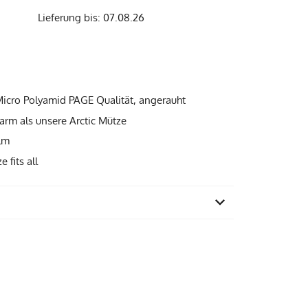
Lieferung bis: 07.08.26
Micro Polyamid PAGE Qualität, angerauht
rm als unsere Arctic Mütze
lm
 fits all
86% Micro Polyamid, 14% Elasthan
30 Grad Feinwäsche
Ungarn