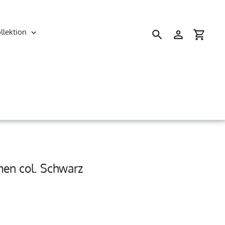
llektion
Suchen
Einloggen
Einkau
en col. Schwarz