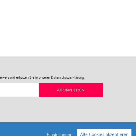
89% Polypropylen 11% Elasthan
erversand erhalten Sie in unserer
Datenschutzerklärung
.
ABONNIEREN
Alle Cookies akzeptieren
Einstellungen
Shop erstellt mit VersaCommerce.