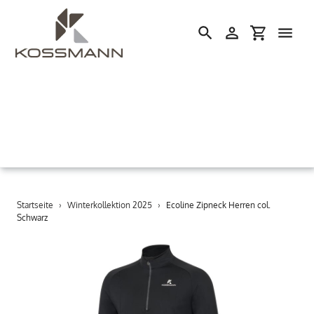
Einloggen
Einkaufswa
Suchen
Direkt
Startseite
›
Winterkollektion 2025
›
Ecoline Zipneck Herren col.
zum
Schwarz
Inhalt