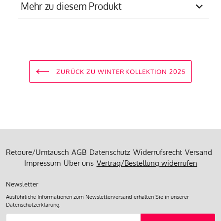
Mehr zu diesem Produkt
Materialzusammensetzung
83% Recyl. Polyamid,
17% Elasthan
Pflegempfehlung
30 Grad Feinwäsche
ZURÜCK ZU WINTERKOLLEKTION 2025
Produziert in
einem Familienbetrieb in
Portugal
Retoure/Umtausch
AGB
Datenschutz
Widerrufsrecht
Versand
Impressum
Über uns
Vertrag/Bestellung widerrufen
Newsletter
Ausführliche Informationen zum Newsletterversand erhalten Sie in unserer
Datenschutzerklärung
.
Abonnieren