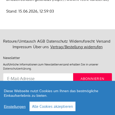
Stand: 15.06.2026, 12:59:03
Retoure/Umtausch
AGB
Datenschutz
Widerrufsrecht
Versand
Impressum
Über uns
Vertrag/Bestellung widerrufen
Newsletter
Ausführliche Informationen zum Newsletterversand erhalten Sie in unserer
Datenschutzerklärung
.
Abonnieren
ABONNIEREN
Sie
unsere
Mailingliste
Diese Webseite nutzt Cookies um Ihnen das bestmögliche
Einkaufserlebnis zu bieten.
Alle Cookies akzeptieren
Einstellungen