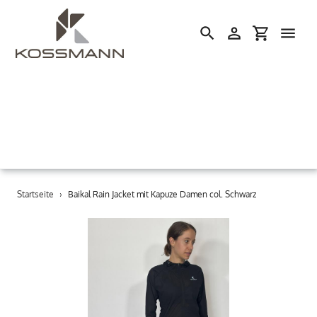
Einloggen
Einkaufswa
Suchen
Direkt
Startseite
›
Baikal Rain Jacket mit Kapuze Damen col. Schwarz
zum
Inhalt