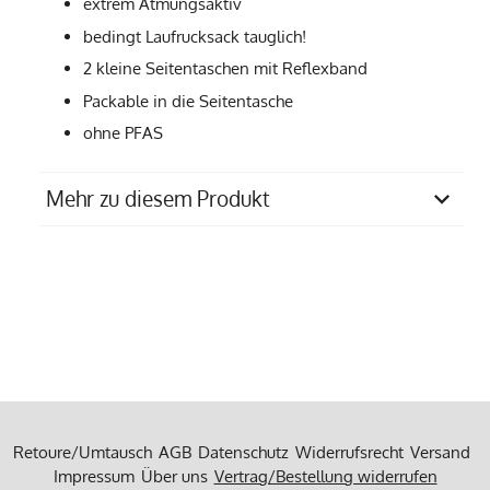
extrem Atmungsaktiv
bedingt Laufrucksack tauglich!
2 kleine Seitentaschen mit Reflexband
Packable in die Seitentasche
ohne PFAS
Mehr zu diesem Produkt
Materialzusammensetzung
100% Polyester
Produziert in
einem Familienbetrieb in
Portugal
Pflegempfehlung
30 Grad Feinwäsche
Retoure/Umtausch
AGB
Datenschutz
Widerrufsrecht
Versand
Impressum
Über uns
Vertrag/Bestellung widerrufen